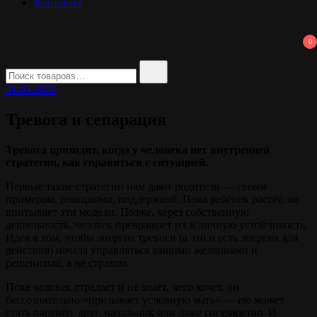
Контакты
0
Найти:
31.03.2026
Тревога и сепарация
Тревога приходит, когда у человека нет внутренней
стратегии, как справиться с ситуацией.
Первые такие стратегии нам дают родители — своим
примером, реакциями, поддержкой. Пока ребёнок растёт, он
впитывает эти модели. Позже, через собственную
деятельность, человек превращает их в личную устойчивость.
Идея в том, чтобы энергия тревоги (а это и есть энергия для
действия) начала управляться вашими желаниями и
решениями, а не страхом.
Пока человек страдает и не знает, чего хочет, он
бессознательно «призывает условную мать» — ею может
стать партнёр, друг, начальник или даже государство. И