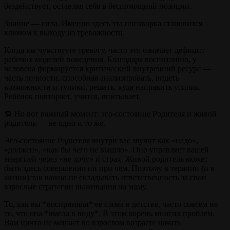
бездействует, оставляя себя в беспомощной позиции.
Знание — сила. Именно здесь эта поговорка становится
ключом к выходу из тревожности.
Когда вы чувствуете тревогу, часто это означает дефицит
рабочих моделей поведения. Благодаря воспитанию, у
человека формируется критический внутренний ресурс —
часть личности, способная анализировать, видеть
возможности и тупики, решать, куда направить усилия.
Ребёнок повторяет, учится, впитывает.
🔁 Но вот важный момент: эго-состояние Родителя и живой
родитель — не одно и то же.
Эго-состояние Родителя внутри вас звучит как «надо»,
«должен», «как бы чего не вышло». Оно управляет вашей
энергией через «не хочу» и страх. Живой родитель может
быть здесь совершенно ни при чём. Поэтому в терапии (и в
жизни) так важно не складывать ответственность за свои
взрослые стратегии выживания на маму.
То, как вы *восприняли* её слова в детстве, часто совсем не
то, что она *имела в виду*. В этом корень многих проблем.
Вам ничто не мешает во взрослом возрасте начать