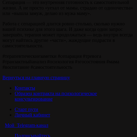
Сепарация — это внутренняя готовность к самостоятельной
жизни. А не просто «уехал от мамы, страдаю от одиночества»
или «вышла замуж, делаю из мужа маму».
Работа с сепарацией длится ровно столько, сколько нужно
вашей психике для этого шага. И даже когда один запрос
завершён, терапия может продолжаться — ведь внутри всегда
могут найтись другие «части», жаждущие подрасти в
самостоятельности.
#терапевтическиезаметки #сепарация #тревога
#транзактныйанализ #психология #эгосостояния #мама
#воспитание #самостоятельность
Вернуться на главную страницу
Контакты
Образец контракта на психологическое
консультирование
Старт пути
Личный кабинет
Мой Telegram-канал
Подписывайтесь