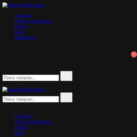
Перейти
к
Янина Чибескова
психолог
Обо мне
содержимому
Услуги психолога
Курсы
Блог
Контакты
0
Найти:
Найти:
Янина Чибескова
психолог
Обо мне
Услуги психолога
Курсы
Блог