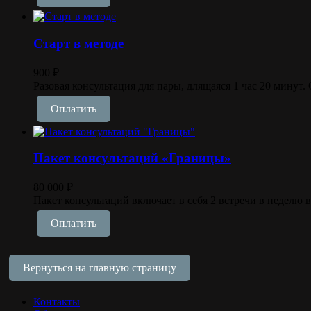
Старт в методе
900
₽
Разовая консультация для пары, длящаяся 1 час 20 минут
Оплатить
Пакет консультаций «Границы»
80 000
₽
Пакет консультаций включает в себя 2 встречи в неделю 
Оплатить
Вернуться на главную страницу
Контакты