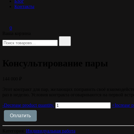
Блог
Контакты
0
Ваша корзина
Найти:
Консультирование пары
144 000
₽
Этот контракт для пар, желающих поправить своё взаимодействи
раз в неделю. Условия контракта оговариваются на первой встр
Количество
-
Decrease product quantity.
+
Increase p
товара
Консультирование
Оплатить
пары
Категория:
Индивидуальная работа