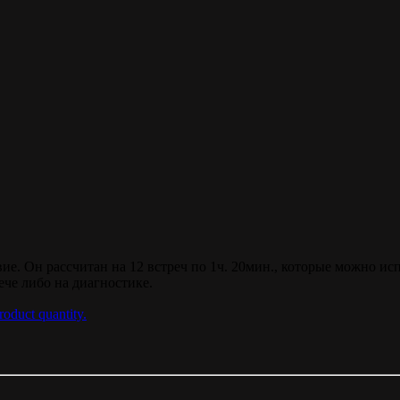
е. Он рассчитан на 12 встреч по 1ч. 20мин., которые можно испо
ече либо на диагностике.
roduct quantity.