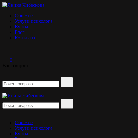
Перейти
к
Янина Чибескова
психолог
Обо мне
содержимому
Услуги психолога
Курсы
Блог
Контакты
0
Ваша корзина
Найти:
Найти:
Янина Чибескова
психолог
Обо мне
Услуги психолога
Курсы