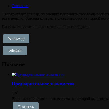
Описание
Этот контракт для пар, желающих поправить своё взаимодействи
раз в неделю. Условия контракта оговариваются на первой встр
По всем вопросам пишите мне в личные сообщения
WhatsApp
Telegram
Похожие
Предварительное знакомство
0
₽
Встреча-знакомство — это встреча, на которой вы выясня
Оплатить