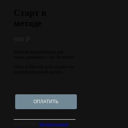
Старт в
методе
900
₽
Разовая консультация для
пары, длящаяся 1 час 20 минут.
Очно в Москве или онлайн по
предварительной записи.
ОПЛАТИТЬ
КАТЕГОРИЯ:
Индивидуальная