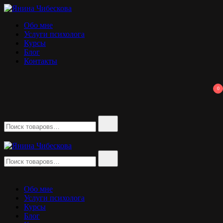
Перейти
к
Янина Чибескова
психолог
Обо мне
содержимому
Услуги психолога
Курсы
Блог
Контакты
0
Найти:
Найти:
Янина Чибескова
психолог
Обо мне
Услуги психолога
Курсы
Блог