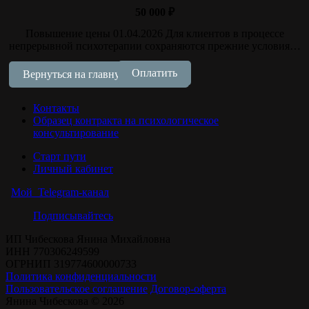
50 000
₽
Повышение цены 01.04.2026 Для клиентов в процессе
непрерывной психотерапии сохраняются прежние условия…
Оплатить
Вернуться на главную страницу
Контакты
Образец контракта на психологическое
консультирование
Старт пути
Личный кабинет
Мой Telegram-канал
Подписывайтесь
ИП Чибескова Янина Михайловна
ИНН 770306249599
ОГРНИП 319774600000733
Политика конфиденциальности
Пользовательское соглашение
Договор-оферта
Янина Чибескова © 2026