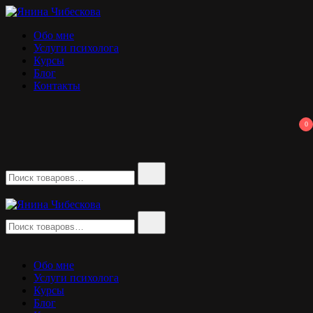
Перейти
к
Янина Чибескова
психолог
Обо мне
содержимому
Услуги психолога
Курсы
Блог
Контакты
0
Найти:
Найти:
Янина Чибескова
психолог
Обо мне
Услуги психолога
Курсы
Блог