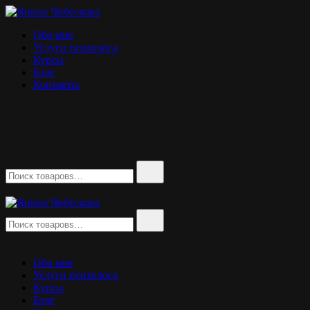
Перейти
к
Янина Чибескова
психолог
Обо мне
содержимому
Услуги психолога
Курсы
Блог
Контакты
Найти:
Найти:
Янина Чибескова
психолог
Обо мне
Услуги психолога
Курсы
Блог