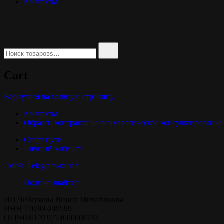
Контакты
Найти:
Cart
Вернуться на главную страницу
Контакты
Образец контракта на психологическое консультирование
Старт пути
Личный кабинет
Мой Telegram-канал
Подписывайтесь
ИП Чибескова Янина Михайловна
ИНН 770306249599
ОГРНИП 319774600000733